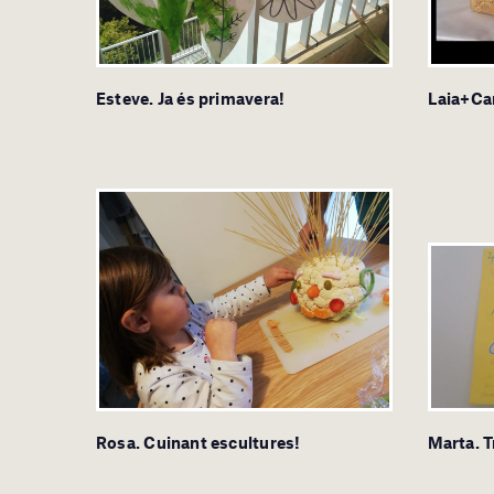
Esteve. Ja és primavera!
Laia+Car
Rosa. Cuinant escultures!
Marta. T