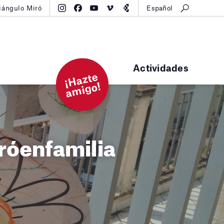
iángulo Miró
Español
Actividades
¡
H
a
zt
e
a
mi
g
o!
róenfamilia