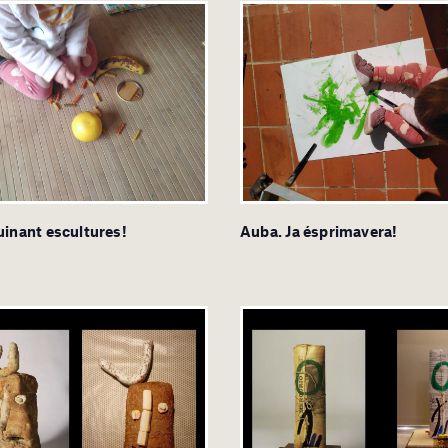
inant escultures!
Auba. Ja ésprimavera!