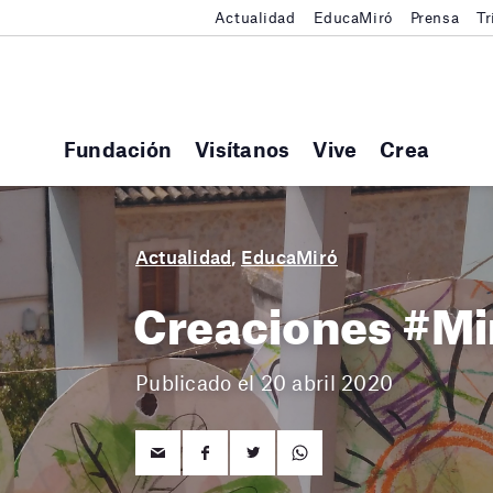
Actualidad
EducaMiró
Prensa
Tr
Fundación
Visítanos
Vive
Crea
Actualidad
,
EducaMiró
Creaciones #Mi
Publicado el 20 abril 2020