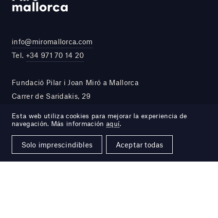
info@miromallorca.com
Tel.
+34 971 70 14 20
Fundació Pilar i Joan Miró a Mallorca
Carrer de Saridakis, 29
07015 Palma, Illes Balears
Esta web utiliza cookies para mejorar la experiencia de
España
navegación. Más información
aquí
.
Solo imprescindibles
Aceptar todas
Legal
Site by DOMO—A