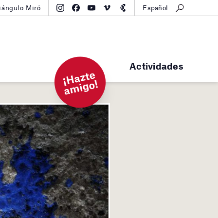
iángulo Miró
Español
Actividades
¡
H
a
zt
e
a
mi
g
o!