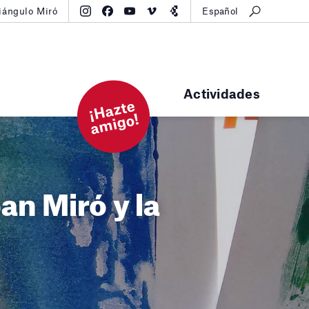
iángulo Miró
Español
Actividades
¡
H
a
zt
e
a
mi
g
o!
an Miró y la