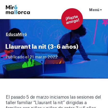
Menú
¡
Hazt
e
a
mi
g
o!
EducaMiró
Llaurant la nit (3-6 años)
Publicado el 21 marzo 2022
El pasado 5 de marzo iniciamos las sesiones del
taller familiar “Llaurant la nit” dirigidas a
familias con niñas y niños de entre 3 y 6 años.