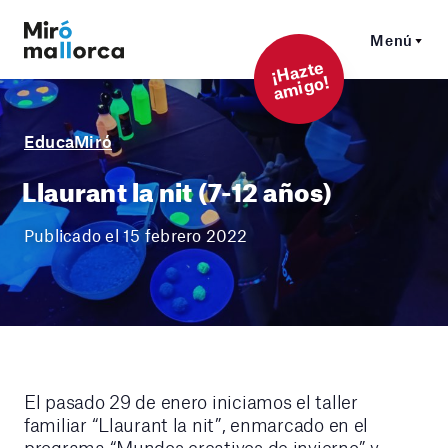
Menú
¡
Hazt
e
a
mi
g
o!
EducaMiró
Llaurant la nit (7-12 años)
Publicado el 15 febrero 2022
El pasado 29 de enero iniciamos el taller
familiar “Llaurant la nit”, enmarcado en el
programa “Mundos creativos de invierno” y