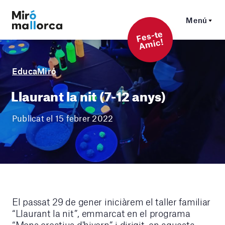
Menú
F
es-t
e
A
mi
c!
EducaMiró
Llaurant la nit (7-12 anys)
Publicat el 15 febrer 2022
El passat 29 de gener iniciàrem el taller familiar
“Llaurant la nit”, emmarcat en el programa
“Mons creatius d'hivern” i dirigit, en aquesta