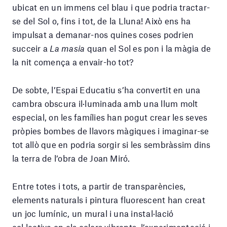
ubicat en un immens cel blau i que podria tractar-
se del Sol o, fins i tot, de la Lluna! Això ens ha
impulsat a demanar-nos quines coses podrien
succeir a
La masia
quan el Sol es pon i la màgia de
la nit comença a envair-ho tot?
De sobte, l’Espai Educatiu s’ha convertit en una
cambra obscura il·luminada amb una llum molt
especial, on les famílies han pogut crear les seves
pròpies bombes de llavors màgiques i imaginar-se
tot allò que en podria sorgir si les sembràssim dins
la terra de l’obra de Joan Miró.
Entre totes i tots, a partir de transparències,
elements naturals i pintura fluorescent han creat
un joc lumínic, un mural i una instal·lació