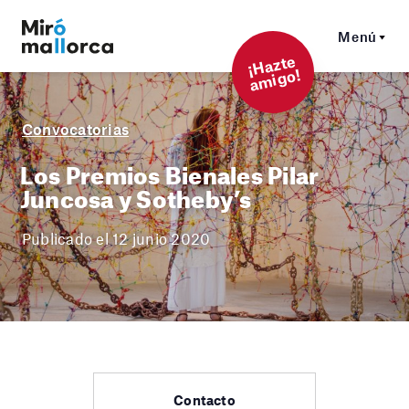
Menú
¡
Hazt
e
a
mi
g
o!
Convocatorias
Los Premios Bienales Pilar
Juncosa y Sotheby’s
Publicado el 12 junio 2020
Contacto