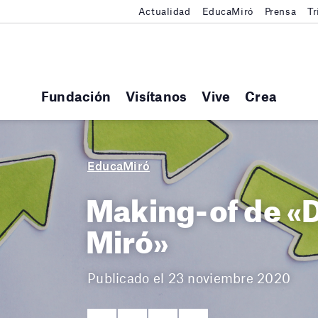
Actualidad
EducaMiró
Prensa
Tr
Fundación
Visítanos
Vive
Crea
EducaMiró
Making-of de «
Miró»
Publicado el 23 noviembre 2020