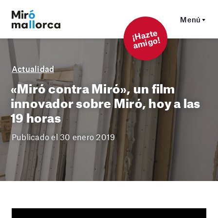
Menú
¡
Hazt
e
a
mi
g
o!
Actualidad
«Miró contra Miró», un film
innovador sobre Miró, hoy a las
19 horas
Publicado el 30 enero 2019