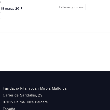
a
Talleres y cursos
l 18 marzo 2017
Fundació Pilar i Joan Miró a Mallorca
Carrer de Saridakis, 29
07015 Palma, Illes Balears
España