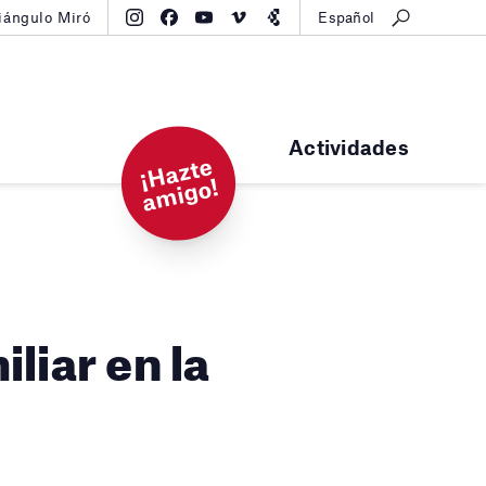
iángulo Miró
Español
Actividades
¡
H
a
zt
e
a
mi
g
o!
iliar en la