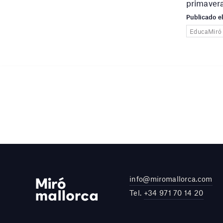
primaver
Publicado e
EducaMiró
info@miromallorca.com
Tel.
+34 971 70 14 20