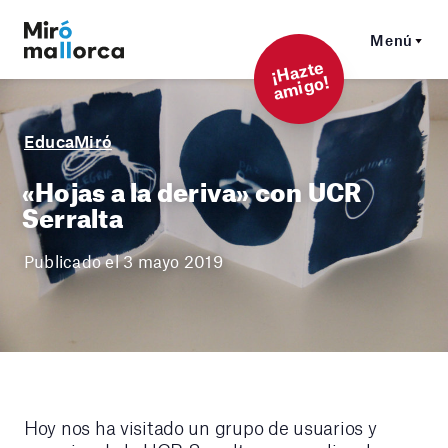
Menú
¡
Hazt
e
a
mi
g
o!
EducaMiró
«Hojas a la deriva» con UCR
Serralta
Publicado el 3 mayo 2019
Hoy nos ha visitado un grupo de usuarios y