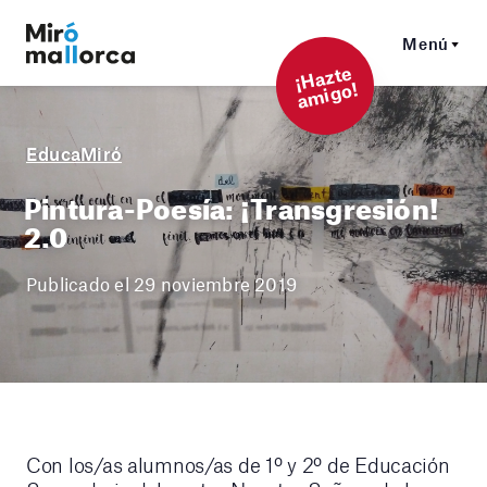
Menú
¡
Hazt
e
a
mi
g
o!
EducaMiró
Pintura-Poesía: ¡Transgresión!
2.0
Publicado el 29 noviembre 2019
Con los/as alumnos/as de 1º y 2º de Educación