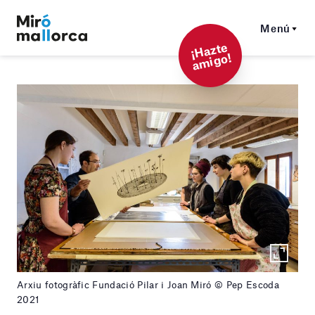
Menú
¡
Hazt
e
a
mi
g
o!
Arxiu fotogràfic Fundació Pilar i Joan Miró © Pep Escoda
2021