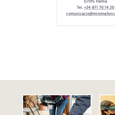
07015 Palma
Tel.
+34 971 70 14 20
comunicacio@miromallorc