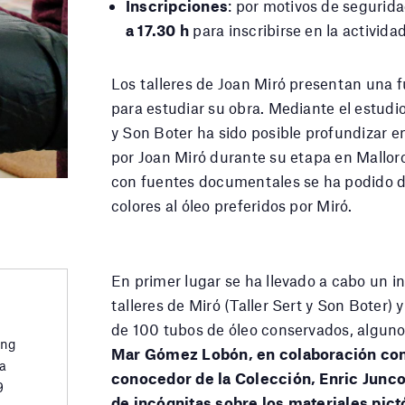
Inscripciones
: por motivos de segurid
a 17.30 h
para inscribirse en la actividad
Los talleres de Joan Miró presentan una f
para estudiar su obra. Mediante el estudio
y Son Boter ha sido posible profundizar e
por Joan Miró durante su etapa en Mallorc
con fuentes documentales se ha podido de
colores al óleo preferidos por Miró.
En primer lugar se ha llevado a cabo un in
talleres de Miró (Taller Sert y Son Boter
de 100 tubos de óleo conservados, alguno
ing
Mar Gómez Lobón, en colaboración con 
a
conocedor de la Colección, Enric Junco
9
de incógnitas sobre los materiales pic