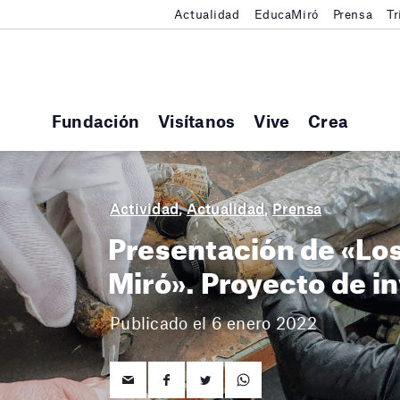
Actualidad
EducaMiró
Prensa
Tr
Fundación
Visítanos
Vive
Crea
Actividad
,
Actualidad
,
Prensa
Presentación de «Lo
Miró». Proyecto de i
Publicado el 6 enero 2022