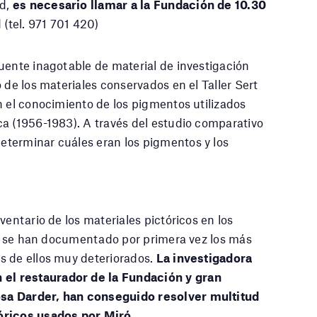
ad,
es necesario llamar a la Fundación de 10.30
 (tel. 971 701 420)
uente inagotable de material de investigación
 de los materiales conservados en el Taller Sert
n el conocimiento de los pigmentos utilizados
a (1956-1983). A través del estudio comparativo
terminar cuáles eran los pigmentos y los
ventario de los materiales pictóricos en los
) y se han documentado por primera vez los más
s de ellos muy deteriorados.
La investigadora
el restaurador de la Fundación y gran
sa Darder, han conseguido resolver multitud
tóricos usados por Miró
.