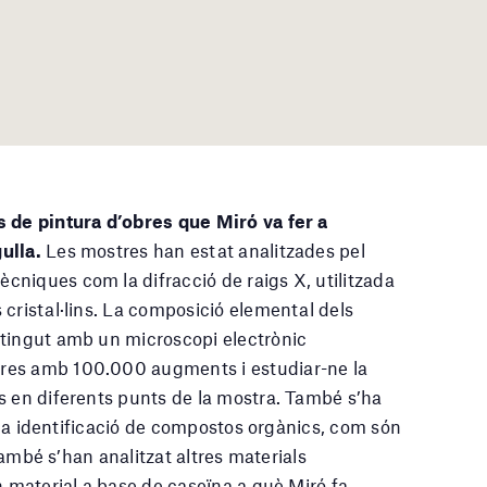
 de pintura d’obres que Miró va fer a
ulla.
Les mostres han estat analitzades pel
niques com la difracció de raigs X, utilitzada
 cristal·lins. La composició elemental dels
btingut amb un microscopi electrònic
res amb 100.000 augments i estudiar-ne la
s en diferents punts de la mostra. També s’ha
a la identificació de compostos orgànics, com són
 També s’han analitzat altres materials
n material a base de caseïna a què Miró fa