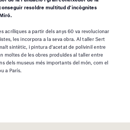
aconseguir resoldre multitud d’incògnites
 Miró.
es acríliques a partir dels anys 60 va revolucionar
istes, les incorpora a la seva obra. Al taller Sert
lt sintètic, i pintura d’acetat de polivinil entre
en moltes de les obres produïdes al taller entre
cions dels museus més importants del món, com el
u a París.