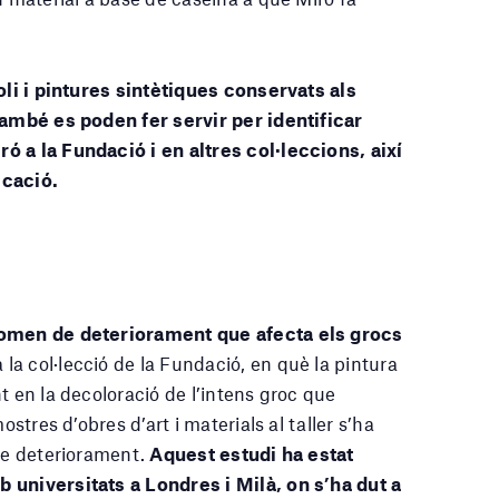
’oli i pintures sintètiques conservats als
 també es poden fer servir per identificar
ó a la Fundació i en altres col·leccions, així
icació.
nomen de deteriorament que afecta els grocs
 la col·lecció de la Fundació, en què la pintura
t en la decoloració de l’intens groc que
ostres d’obres d’art i materials al taller s’ha
 de deteriorament.
Aquest estudi ha estat
 universitats a Londres i Milà, on s’ha dut a