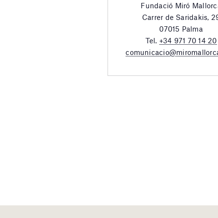
Fundació Miró Mallorc
Carrer de Saridakis, 2
07015 Palma
Tel.
+34 971 70 14 20
comunicacio@miromallorc