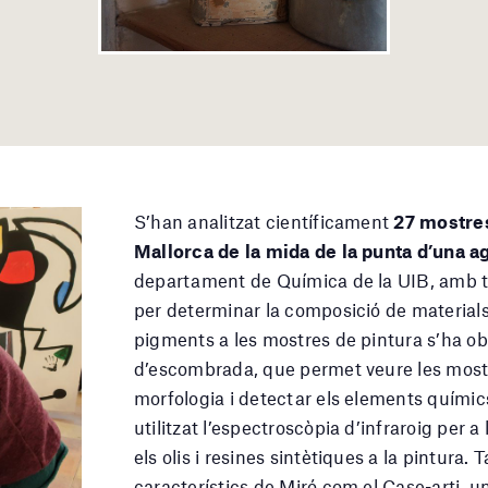
S’han analitzat científicament
27 mostres
Mallorca de la mida de la punta d’una ag
departament de Química de la UIB, amb tèc
per determinar la composició de materials
pigments a les mostres de pintura s’ha o
d’escombrada, que permet veure les most
morfologia i detectar els elements químic
utilitzat l’espectroscòpia d’infraroig per 
els olis i resines sintètiques a la pintura.
característics de Miró com el Case-arti, u