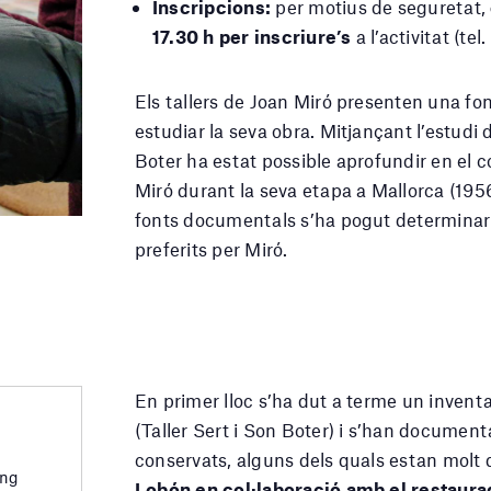
Inscripcions:
per motius de seguretat,
17.30 h per inscriure’s
a l’activitat (te
Els tallers de Joan Miró presenten una fo
estudiar la seva obra. Mitjançant l’estudi 
Boter ha estat possible aprofundir en el 
Miró durant la seva etapa a Mallorca (195
fonts documentals s’ha pogut determinar qu
preferits per Miró.
En primer lloc s’ha dut a terme un inventar
(Taller Sert i Son Boter) i s’han document
conservats, alguns dels quals estan molt 
ing
Lobón en col·laboració amb el restaurad