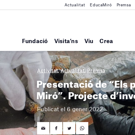
Actualitat
EducaMiró
Premsa
Fundació
Visita’ns
Viu
Crea
Activitat
,
Actualitat
,
Premsa
Presentació de “Els 
Miró”. Projecte d’inv
Publicat el 6 gener 2022