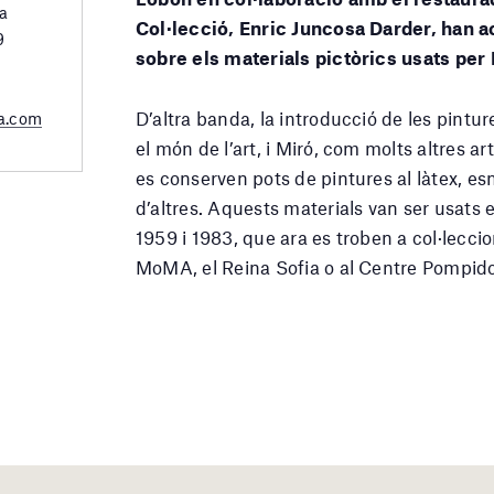
a
Col·lecció, Enric Juncosa Darder, han 
9
sobre els materials pictòrics usats per
D’altra banda, la introducció de les pintur
a.com
el món de l’art, i Miró, com molts altres art
es conserven pots de pintures al làtex, esma
d’altres. Aquests materials van ser usats 
1959 i 1983, que ara es troben a col·lec
MoMA, el Reina Sofia o al Centre Pompido