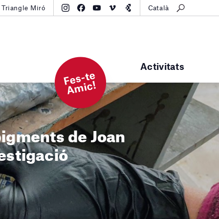
Triangle Miró
Català
Activitats
F
e
s-t
e
A
mi
c!
pigments de Joan
estigació