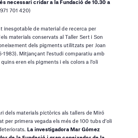
és necessari cridar a la Fundació de 10.30 a
l. 971 701 420)
nt inesgotable de material de recerca per
dels materials conservats al Taller Sert i Son
coneixement dels pigments utilitzats per Joan
6-1983). Mitjançant l’estudi comparatiu amb
ins eren els pigments i els colors a l’oli
i dels materials pictòrics als tallers de Miró
at per primera vegada els més de 100 tubs d’oli
deteriorats.
La investigadora Mar Gómez
or de la Fundació i gran coneixedor de la