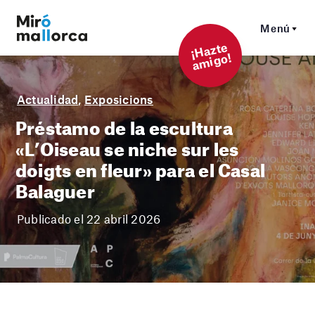
Menú
¡
Hazt
e
a
mi
g
o!
Actualidad
,
Exposicions
Préstamo de la escultura
«L’Oiseau se niche sur les
doigts en fleur» para el Casal
Balaguer
Publicado el 22 abril 2026