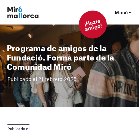
Menú
¡
Hazt
e
a
mi
g
o!
Programa de amigos de la
Fundació. Forma parte de la
Comunidad Miró
Publicado el 21 febrero 2025
Publicado el