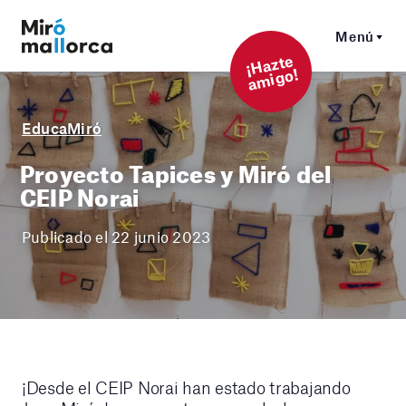
Menú
¡
Hazt
e
a
mi
g
o!
EducaMiró
Proyecto Tapices y Miró del
CEIP Norai
Publicado el 22 junio 2023
¡Desde el CEIP Norai han estado trabajando