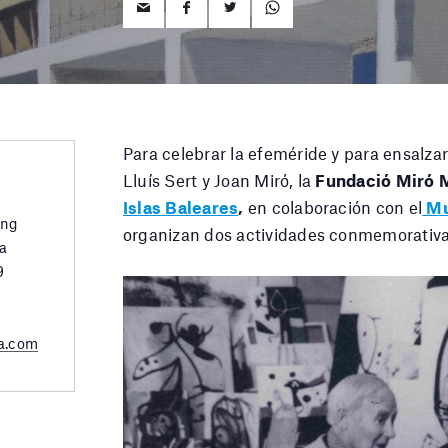
Para celebrar la efeméride y para ensalza
Lluís Sert y Joan Miró, la
Fundació Miró 
Islas Baleares
,
en colaboración con el
Mu
ing
organizan dos actividades conmemorativa
a
9
a.com