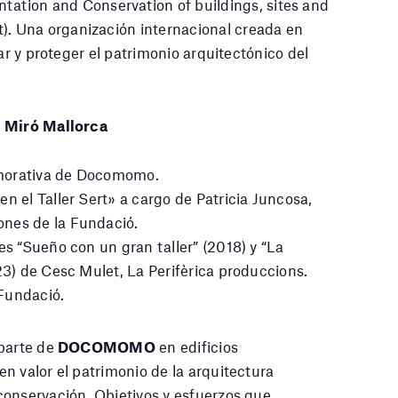
ation and Conservation of buildings, sites and
 Una organización internacional creada en
ar y proteger el patrimonio arquitectónico del
ó Miró Mallorca
emorativa de Docomomo.
n el Taller Sert» a cargo de Patricia Juncosa,
ones de la Fundació.
es “Sueño con un gran taller” (2018) y “La
23) de Cesc Mulet, La Perifèrica produccions.
 Fundació.
 parte de
DOCOMOMO
en edificios
n valor el patrimonio de la arquitectura
conservación. Objetivos y esfuerzos que