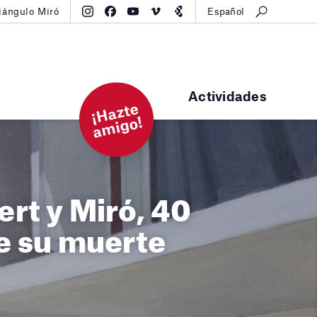
iángulo Miró
Español
Actividades
¡
H
a
zt
e
a
mi
g
o!
rt y Miró, 40
e su muerte