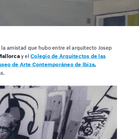
r la amistad que hubo entre el arquitecto Josep
Mallorca
y el
Colegio de Arquitectos de las
seo de Arte Contemporáneo de Ibiza
,
s.