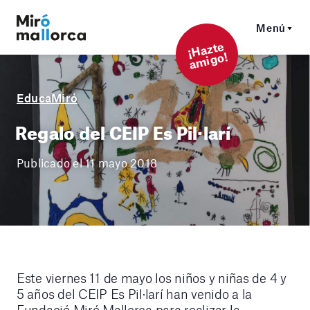
Menú
¡
Hazt
e
a
mi
g
o!
EducaMiró
Regalo del CEIP Es Pil·larí
Publicado el 11 mayo 2018
Este viernes 11 de mayo los niños y niñas de 4 y
5 años del CEIP Es Pil·larí han venido a la
Fundació Miró Mallorca para realizar la