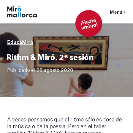
Menú
¡
Hazt
e
a
mi
g
o!
EducaMiró
Rithm & Miró. 2ª sesión
Publicado el 28 agosto 2020
A veces pensamos que el ritmo sólo es cosa de
la música o de la poesía. Pero en el taller
familiar "Rithm & Miró" hemos querido