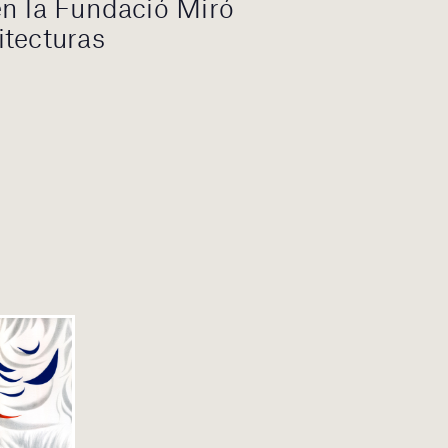
n la Fundació Miró
itecturas