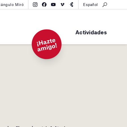
iángulo Miró
Español
Actividades
¡
H
a
zt
e
a
mi
g
o!