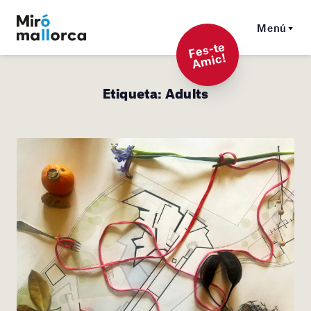
Menú
F
es-t
e
A
mi
c!
Etiqueta:
Adults