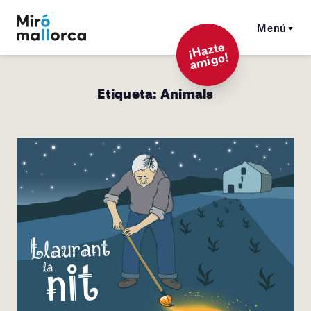
Menú
¡
Hazt
e
a
mi
g
o!
Etiqueta:
Animals