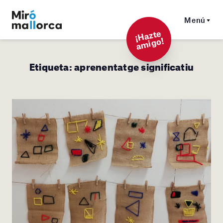
Menú
¡
Hazt
e
a
mi
g
o!
Etiqueta:
aprenentatge significatiu