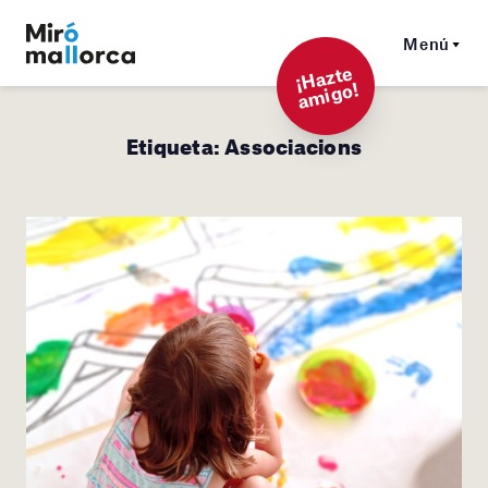
Menú
¡
Hazt
e
a
mi
g
o!
Etiqueta:
Associacions