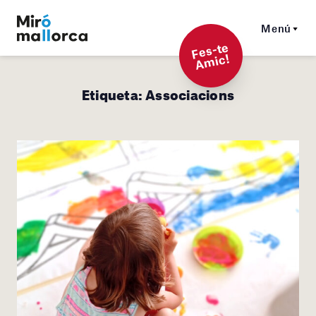
Menú
F
es-t
e
A
mi
c!
Etiqueta:
Associacions