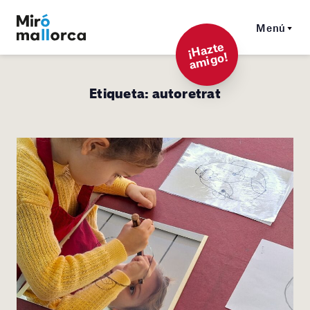
Menú
¡
Hazt
e
a
mi
g
o!
Etiqueta:
autoretrat