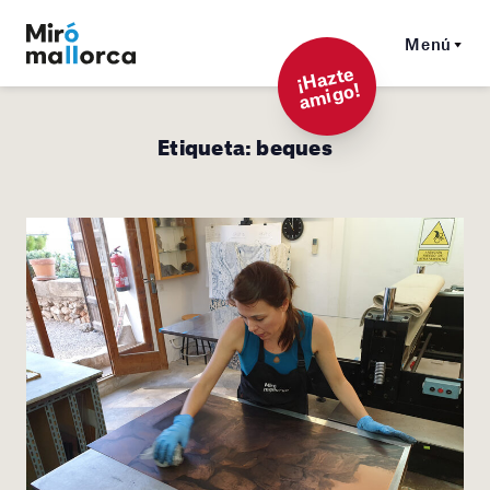
Menú
¡
Hazt
e
a
mi
g
o!
Etiqueta:
beques