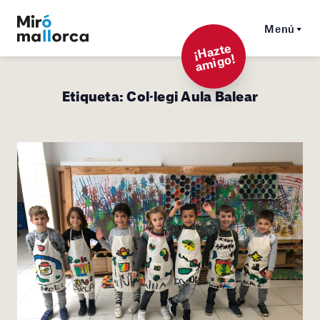
Menú
¡
Hazt
e
a
mi
g
o!
Etiqueta:
Col·legi Aula Balear