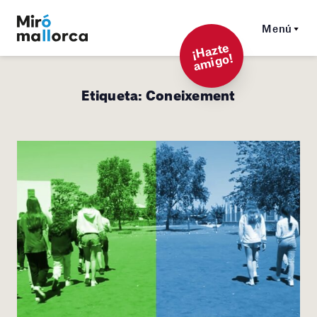
Menú
¡
Hazt
e
a
mi
g
o!
Etiqueta:
Coneixement