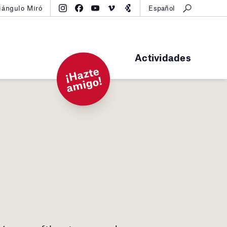
iángulo Miró
Español
Actividades
¡
H
a
zt
e
a
mi
g
o!