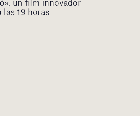
ó», un film innovador
 las 19 horas