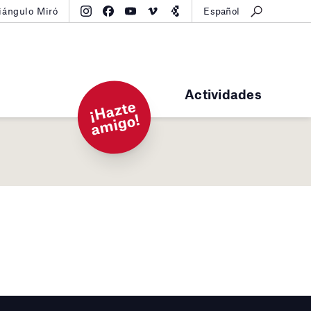
iángulo Miró
Español
Actividades
¡
H
a
zt
e
a
mi
g
o!