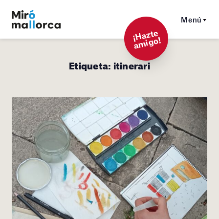
Menú
¡
Hazt
e
a
mi
g
o!
Etiqueta:
itinerari