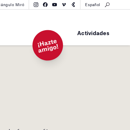
iángulo Miró
Español
Actividades
¡
H
a
zt
e
a
mi
g
o!