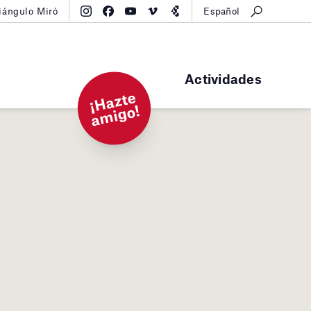
iángulo Miró
Español
Actividades
¡
H
a
zt
e
a
mi
g
o!