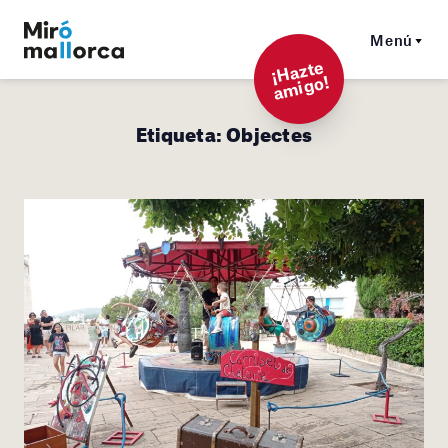
Menú
¡
Hazt
e
a
mi
g
o!
Etiqueta:
Objectes