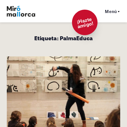
Menú
¡
Hazt
e
a
mi
g
o!
Etiqueta:
PalmaEduca