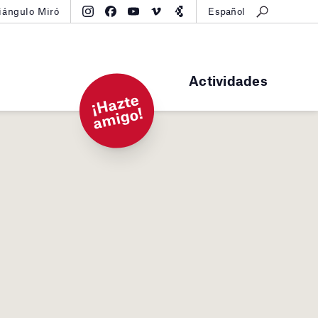
iángulo Miró
Español
Actividades
¡
H
a
zt
e
a
mi
g
o!