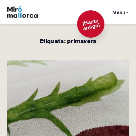
Menú
¡
Hazt
e
a
mi
g
o!
Etiqueta:
primavera