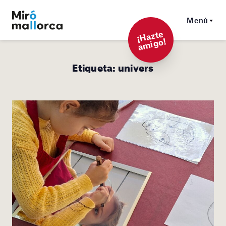
Menú
¡
Hazt
e
a
mi
g
o!
Etiqueta:
univers