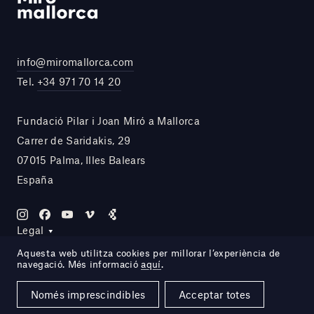
info@miromallorca.com
Tel.
+34 971 70 14 20
Fundació Pilar i Joan Miró a Mallorca
Carrer de Saridakis, 29
07015 Palma, Illes Balears
España
Legal
Aquesta web utilitza cookies per millorar l’experiència de
navegació. Més informació
aquí
.
Site by DOMO—A
Només imprescindibles
Acceptar totes