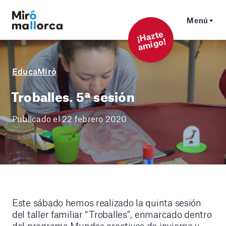
Menú
¡
Hazt
e
a
mi
g
o!
EducaMiró
Troballes. 5ª sesión
Publicado el 22 febrero 2020
Este sábado hemos realizado la quinta sesión
del taller familiar “Troballes”, enmarcado dentro
del programa Mundos creativos de invierno y