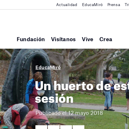
Actualidad
EducaMiró
Prensa
Tr
Fundación
Visítanos
Vive
Crea
EducaMiró
Un huerto de est
sesión
Publicado el 12 mayo 2018