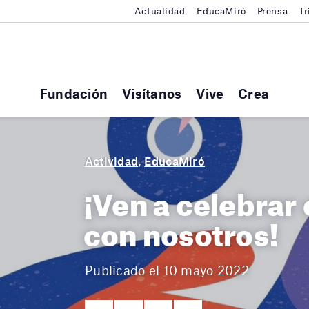
Actualidad
EducaMiró
Prensa
Tr
Fundación
Visítanos
Vive
Crea
Actividad
,
EducaMiró
¡Ven a celebrar
con nosotros!
Publicado el 10 mayo 2022