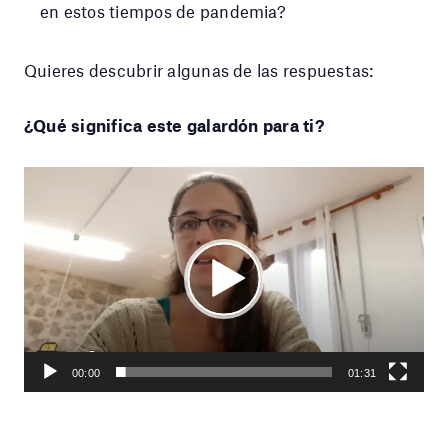
en estos tiempos de pandemia?
Quieres descubrir algunas de las respuestas:
¿Qué significa este galardón para ti?
Reproductor
de
vídeo
Play
Current
01:31
Seek
time
Play
Toggle
Toggle
00:00
01:31
Mute
Fullscr