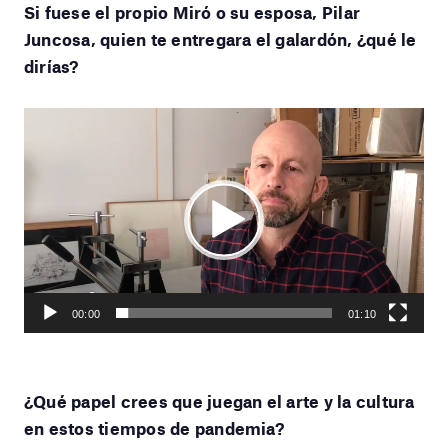
Si fuese el propio Miró o su esposa, Pilar
Juncosa, quien te entregara el galardón, ¿qué le
dirías?
Reproductor
de
vídeo
Play
Current
01:10
Seek
time
Play
Toggle
Toggle
00:00
01:10
Mute
Fullscr
¿Qué papel crees que juegan el arte y la cultura
en estos tiempos de pandemia?