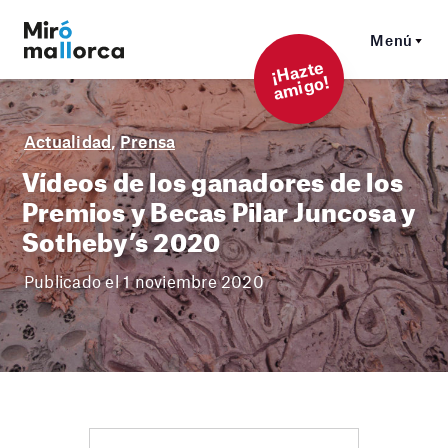
Menú
¡
Hazt
e
a
mi
g
o!
Actualidad
,
Prensa
Vídeos de los ganadores de los
Premios y Becas Pilar Juncosa y
Sotheby’s 2020
Publicado el 1 noviembre 2020