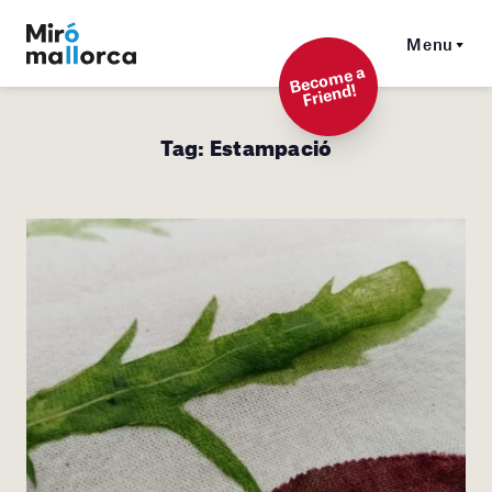
Menu
Beco
me a
Friend!
Tag:
Estampació