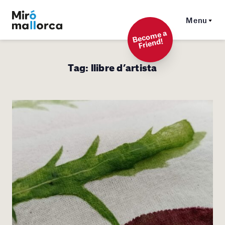
Menu
Beco
me a
Friend!
Tag:
llibre d’artista