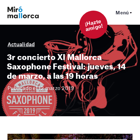
Menú
¡
Hazt
e
a
mi
g
o!
Actualidad
3r concierto XI Mallorca
Saxophone Festival: jueves, 14
de marzo, a las 19 horas
Publicado el 12 marzo 2019